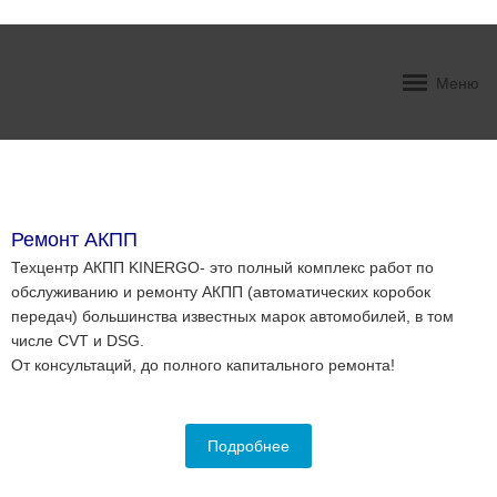
Меню
СЕТЬ профессиональных
Ремонт АКПП, Multitronic
Ремонт
РЕМОНТ АКПП, ВАРИАТОРОВ,
гидротрансформаторов
Запчасти АКПП Ремонт
СТО по ремонту АКПП
МУЛЬТИТРОНИКОВ И DSG
DSG-6 / 7 Компьютерная
ГДТ
диагностика
Ремонт АКПП
Техцентр АКПП KINERGO- это полный комплекс работ по
обслуживанию и ремонту АКПП (автоматических коробок
передач) большинства известных марок автомобилей, в том
числе CVT и DSG.
От консультаций, до полного капитального ремонта!
Подробнее