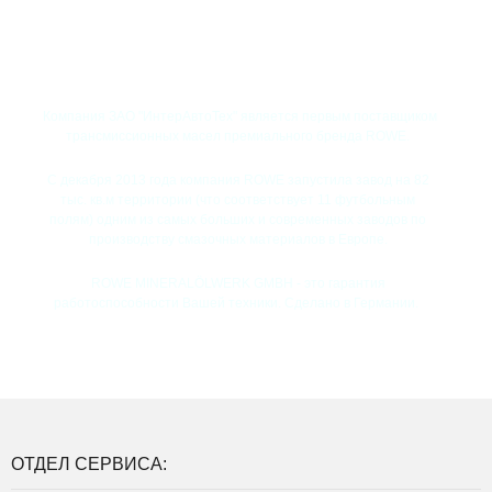
Компания ЗАО "ИнтерАвтоТех" является первым поставщиком
трансмиссионных масел премиального бренда ROWE.
C декабря 2013 года компания ROWE запуcтила завод на 82
тыс. кв.м территории (что соответствует 11 футбольным
полям) одним из самых больших и современных заводов по
производству смазочных материалов в Европе.
ROWE MINERALÖLWERK GMBH - это гарантия
работоспособности Вашей техники. Сделано в Германии.
ОТДЕЛ СЕРВИСА: